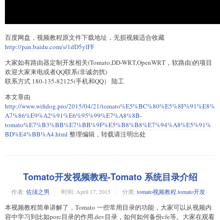
百度网盘，视频教程原文件下载地址，无损视频适合收藏
http://pan.baidu.com/s/1dD5ylFF
大家如有路由器定制开发相关(Tomato,DD-WRT,OpenWRT，软路由)的项目
欢迎大家来电或者QQ联系(非诚勿扰)
联系方式 180-135-82125(手机和QQ） 陆工
本文章由
http://www.wifidog.pro/2015/04/21/tomato%E5%BC%80%E5%8F%91%E8%
A7%86%E9%A2%91%E6%95%99%E7%A8%8B-
tomato%E7%B3%BB%E7%BB%9F%E5%B8%B8%E7%94%A8%E5%91%
BD%E4%BB%A4.html
整理编辑，转载请注明出处
Tomato开发视频教程-Tomato 系统目录介绍
作者:
佐须之男
时间:
April 17, 2015
分类:
tomato视频教程
,
tomato开发
本视频教程简单讲解了，Tomato 一些常用目录的功能，大家可以从视频内
容中学习到比如porc目录的作用,dev目录，如何如何备份cfe等。大家在观看