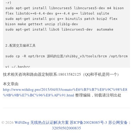
-r)

sudo apt-get install libncurses5 libncurses5-dev m4 bison 
flex libstdc++6-4.4-dev g++-4.4 g++ libtool sqlite

sudo apt-get install gcc g++ binutils patch bzip2 flex 
bison make gettext unzip zlib1g-dev

sudo apt-get install libc6 libncurses5-dev  automake

2.配置交叉编译工具

sudo cp -R opt/brcm 源码的位置/shibby_v3/tools/brcm /opt/brcm

vi ~/.bashrc

在最后一行处加入

技术相关咨询和路由器定制联系:18013582125（QQ和手机是同一个)
if [ -d "/opt/brcm" ] ; then

本文章由
    PATH=/opt/brcm/hndtools-mipsel-
uclibc/bin:/opt/brcm/hndtools-mipsel-linux/bin:$PATH

http://www.wifidog.pro/2015/04/03/tomato%E6%B5%B7%E8%9C%98%E8
fi

%9B%9B%E7%BC%96%E8%AF%91.html
整理编辑，转载请注明出处
保存退出, 以便每次启动linux时能找到编译器.

source ~/.bashrc

© 2026
WiFiDog 无线热点认证解决方案
苏ICP备20028085号-3
苏公网安备：
32050502000835