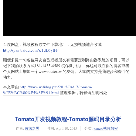
百度网盘，视频教程原文件下载地址，无损视频适合收藏
http://pan.baidu.com/s/1dD5ylFF
顺便多提一句各位网友自己或者朋友有需要定制路由器系统的项目，可以
记下我的联系方式181-1435-4589 (QQ和手机) ，你也可以在你的博客或者
个人网站上增加一个www.router.tw 的友链。大家的支持是我进步和奋斗的
动力。
本文章由
http://www.wifidog.pro/2015/04/17/tomato-
%E5%BC%80%E5%8F%91.html
整理编辑，转载请注明出处
Tomato开发视频教程-Tomato源码目录分析
作者:
佐须之男
时间:
April 10, 2015
分类:
tomato视频教程