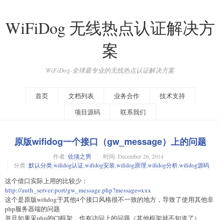
WiFiDog 无线热点认证解决方
案
WiFiDog-全球最专业的无线热点认证解决方案
首页
文档列表
业务合作
技术支持
项目源码
联系我们
原版wifidog一个接口（gw_message）上的问题
作者:
佐须之男
时间:
December 26, 2014
分类:
默认分类
,
wifidog认证
,
wifidog安装
,
wifidog原理
,
wifidog分析
,
wifidog源码
这个借口实际上用的比较少：
http://auth_server:port/gw_message.php?message=xxx
这个是原版wifidog于其他4个接口风格很不一致的地方，导致了使用其他非
php服务器端的问题
并且如果采php的CI框架，也有访问上的问题（其他框架就不知道了）