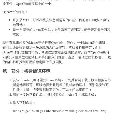
器固件，OpenWrt就是其中的一个。
OpenWrt的特点：
可扩展性好，可以在线安装您所需要的功能，目前有1000多个功能
包可选；
是一台完整的Linux工作站，文件系统可读可写，便于开发者学习和
实践；
现在有越来越多的Maker开始折腾OpenWrt，但作为一个Maker新手来讲，
在网上还是很难找到一份系统的入门级资料。查找资料很辛苦，而且
OpenWrt的门槛相对较高，希望这篇文章所提供的从零开始学OpenWrt编译
+ 刷机 + 使用教程能降低新手们的入门难度，当然，编译过程非必须，一般
的路由都可找到可用的稳定固件直接刷机。
第一部分：搭建编译环境
安装Ubuntu（编译需要Linux环境），到其官网下载，版本根据自己
所需选择即可。可以选择安装到虚拟机或者物理机，图形化安装而
且是中文版，连安装都搞不定的，可以关闭本页面了；
切记不要改动软件源，同时按住Ctrl + Alt + T，调出终端；
输入下列命令：
sudo apt-get install g++ libncurses5-dev zlib1g-dev bison flex unzip