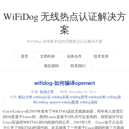
WiFiDog 无线热点认证解决方
案
WiFiDog-全球最专业的无线热点认证解决方案
首页
文档列表
业务合作
技术支持
项目源码
联系我们
wifidog-如何编译openwrt
作者:
佐须之男
时间:
December 29, 2014
分类:
默认分类
,
wifidog认证
,
wifidog安装
,
wifidog原理
,
wifidog分析
,
wifidog源
码
,
wifidog openwrt
,
wifidog配置
,
wifidog流程
Cisco/Linksys在2003年发布了WRT54G这款无线路由器，同年有人发现它
的OS是基于Linux的，然而Linux是基于GPL许可证发布的，按照该许可证
Cisco应该把WRT54G 的OS的源代码公开。2003年3月， Cisco迫于公众压
力公开了WRT54G的源代码。此后就有了一些基于Cisco源码的第三方路由