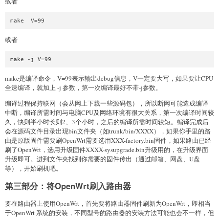
或者
或者
make是编译命令，V=99表示输出debug信息，V一定要大写，如果要让CPU
全速编译，就加上 -j 参数，第一次编译最好不带-j参数。
编译过程保持联网（会从网上下载一些源码包），所以断网可能造成编译
中断，编译所需时间与电脑CPU及网络环境有很大关系，第一次编译时间较
久，快则半小时长则2、3个小时，之后的编译所需时间较短。编译完成后
会在源码文件目录出现bin文件夹（如trunk/bin/XXXX），如果你手里的路
由是原版固件需要刷OpenWrt需要选用XXX-factory.bin固件，如果路由已经
刷了OpenWrt，选用升级固件XXXX-sysupgrade.bin升级用的，在升级界面
升级即可。进到文件夹找到你需要的固件传出（通过邮箱、网盘、U盘
等），开始刷机吧。
第三部分：将OpenWrt刷入路由器
要在路由器上使用OpenWrt，首先要将路由器固件刷新为OpenWrt，即相当
于OpenWrt 系统的安装，不同型号的路由器的安装方法可能也会不一样，但