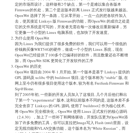
定的市场而设计，这样做有2个缺点，第一个是难以集合各版本
Firmware的长处，第二个是这版本距离 Linux 正式发行版越来越远。
OpenWrt 选择了另一条路，它从零开始，一点一点的把各软件加入
去，使其接近 Linksys 版 Firmware的功能，而OpenWrt 的成功之处是
它的文件系统是可写的，开发者无需在每一次修改后重新编译，另
它更像一个小型的 Linux 电脑系统，也加快了开发速度。
为什么使用 OpenWrt
因为 Linux 为我们提供了很多免费的软件，我们可以用一个很低的
价钱购买像WRT54G的硬件，做成一个小型的 Linux 系统，现在
OpenWrt已经提供了100多个已编译好的软件，而且数量还在不断增
加，而 OpenWrt SDK 更简化了开发软件的工序
OpenWrt 的历史
OpenWrt 项目由 2004 年 1 月开始, 第一个版本是基于 Linksys 提供的
GPL 源码及 uclibc 中的 buildroot 项目, 这个版本称为 “stable” 版, 在
网上至今仍有很多项目使用这个版本, 较为有名 Freifunk-Firmware 和
Sip@Home.
到了2005年初, 一些新的开发人员加入了这项目, 几个月后他们释出
了第一个 “experimental” 版本, 这和以前版本不同的是, 这版本差不多
完全舍弃了 Linksys 的 GPL 源码, 使用了 buildroot2 作为核心技术,
将 OpenWrt 完全模块化，OpenWrt 使用 Linux 正式发行的核心源码
（2.4.30），加上了一些补丁和网络驱动，开发队伍更为OpenWrt添
加了许多免费的工具，你可以直拉把Image写入 Flash (mtd)里面，设
定无线功能和VLAN交换功能，这个版本名为“White Russian”，而