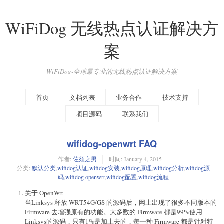
WiFiDog 无线热点认证解决方
案
WiFiDog-全球最专业的无线热点认证解决方案
首页
文档列表
业务合作
技术支持
项目源码
联系我们
wifidog-openwrt FAQ
作者:
佐须之男
时间:
January 4, 2015
分类:
默认分类
,
wifidog认证
,
wifidog安装
,
wifidog原理
,
wifidog分析
,
wifidog源
码
,
wifidog openwrt
,
wifidog配置
,
wifidog流程
关于 OpenWrt
当Linksys 释放 WRT54G/GS 的源码后，网上出现了很多不同版本的
Firmware 去增强原有的功能。大多数的 Firmware 都是99%使用
Linksys的源码，只有1%是加上去的，每一种 Firmware 都是针对特