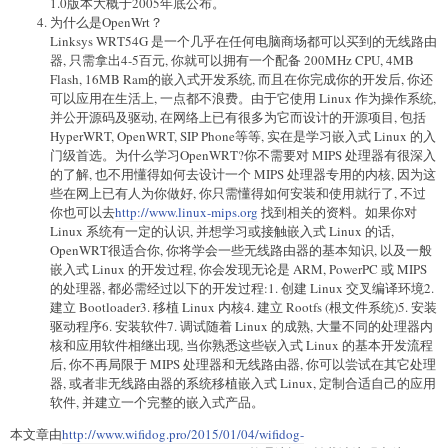
1.0版本大概于2005年底公布。
为什么是OpenWrt？
Linksys WRT54G 是一个几乎在任何电脑商场都可以买到的无线路由
器, 只需拿出4-5百元, 你就可以拥有一个配备 200MHz CPU, 4MB
Flash, 16MB Ram的嵌入式开发系统, 而且在你完成你的开发后, 你还
可以应用在生活上, 一点都不浪费。由于它使用 Linux 作为操作系统,
并公开源码及驱动, 在网络上已有很多为它而设计的开源项目, 包括
HyperWRT, OpenWRT, SIP Phone等等, 实在是学习嵌入式 Linux 的入
门级首选。为什么学习OpenWRT?你不需要对 MIPS 处理器有很深入
的了解, 也不用懂得如何去设计一个 MIPS 处理器专用的内核, 因为这
些在网上已有人为你做好, 你只需懂得如何安装和使用就行了, 不过
你也可以去
http://www.linux-mips.org
找到相关的资料。如果你对
Linux 系统有一定的认识, 并想学习或接触嵌入式 Linux 的话,
OpenWRT很适合你, 你将学会一些无线路由器的基本知识, 以及一般
嵌入式 Linux 的开发过程, 你会发现无论是 ARM, PowerPC 或 MIPS
的处理器, 都必需经过以下的开发过程:1. 创建 Linux 交叉编译环境2.
建立 Bootloader3. 移植 Linux 内核4. 建立 Rootfs (根文件系统)5. 安装
驱动程序6. 安装软件7. 调试随着 Linux 的成熟, 大量不同的处理器内
核和应用软件相继出现, 当你熟悉这些嵚入式 Linux 的基本开发流程
后, 你不再局限于 MIPS 处理器和无线路由器, 你可以尝试在其它处理
器, 或者非无线路由器的系统移植嵌入式 Linux, 定制合适自己的应用
软件, 并建立一个完整的嵌入式产品。
本文章由
http://www.wifidog.pro/2015/01/04/wifidog-