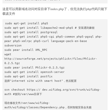
这是可以用新域名访问对应目录下index.php了，但无法执行php代码只能下
载该文件
sudo apt-get install php5

sudo apt-get install libapache2-mod-php5 # 安装遇到麻烦

sudo apt-get install postgresql

sudo apt-get install php5-cgi php5-common php5-pgsql php-
pear php5-xmlrpc php5-curl language-pack-en-base 
subversion

sudo pear install XML_RPC

wget 
http://sourceforge.net/projects/phlickr/files/Phlickr-
0.2.5.tgz

sudo pear install Phlickr-0.2.5.tgz

sudo apt-get install openssh-server

sudo apt-get install postfix

选择"internet site with smart host"，然后配置

svn checkout https:// dev.wifidog.org/svn/trunk/wifidog-
auth #放到/var/www目录下

现在修改文件/var/www/wifidog-
auth/wifidog/classes/Dependency.php，否则智能安装会失败
