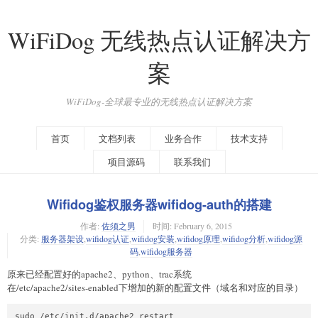
WiFiDog 无线热点认证解决方
案
WiFiDog-全球最专业的无线热点认证解决方案
首页
文档列表
业务合作
技术支持
项目源码
联系我们
Wifidog鉴权服务器wifidog-auth的搭建
作者:
佐须之男
时间:
February 6, 2015
分类:
服务器架设
,
wifidog认证
,
wifidog安装
,
wifidog原理
,
wifidog分析
,
wifidog源
码
,
wifidog服务器
原来已经配置好的apache2、python、trac系统
在/etc/apache2/sites-enabled下增加的新的配置文件（域名和对应的目录）