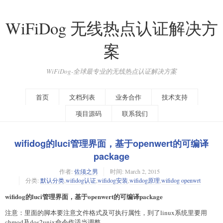
WiFiDog 无线热点认证解决方
案
WiFiDog-全球最专业的无线热点认证解决方案
首页
文档列表
业务合作
技术支持
项目源码
联系我们
wifidog的luci管理界面，基于openwert的可编译
package
作者:
佐须之男
时间:
March 2, 2015
分类:
默认分类
,
wifidog认证
,
wifidog安装
,
wifidog原理
,
wifidog openwrt
wifidog的luci管理界面，基于openwert的可编译package
注意：里面的脚本要注意文件格式及可执行属性，到了linux系统里要用
chmod及dos2unix命令作适当调整