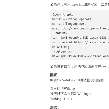
如果你没有用make install来安装，二进制
OpenWrt ipkg

mkdir ~/wifidog.openwrt

cd ~/wifidog.openwrt

wget http://downloads.openwrt.org
1.tar.bz2

tar -jxvf OpenWrt-SDK-Linux-i686-1
svn checkout https://dev.wifidog.o
cd wifidog

./autogen.sh

如果没有错误，你的包应该保存在~/wifidog.openw
配置
编辑/etc/wifidog.conf并依照说明操
首次运行Wifidog
按照以下命令启动Wifidog：
Wifidog –f –d 7
测试：