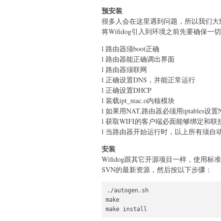
预安装
很多人会在这里遇到问题，所以我们大
将Wifidog引入到环境之前先要确保一
l 路由器须boot正确
l 路由器能正确调出界面
l 路由器须联网
l 正确设置DNS，并能正常运行
l 正确设置DHCP
l 装载ipt_mac.o内核模块
l 如果用NAT,路由器必须用iptables设置NA
l 获取WIFI的客户端必面能够绑定和
l 当路由器开始运行时，以上所有须自
安装
Wifidog跟其它开源项目一样，使用
SVN的最新资源，然后按以下步骤：
./autogen.sh

make
