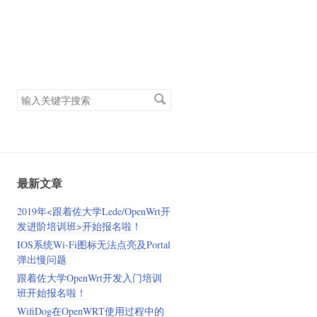
搜
索
关
键
字
最新文章
2019年<跟着佐大学Lede/OpenWrt开
发进阶培训班>开始报名啦！
IOS系统Wi-Fi图标无法点亮及Portal
弹出慢问题
跟着佐大学OpenWrt开发入门培训
班开始报名啦！
WifiDog在OpenWRT使用过程中的