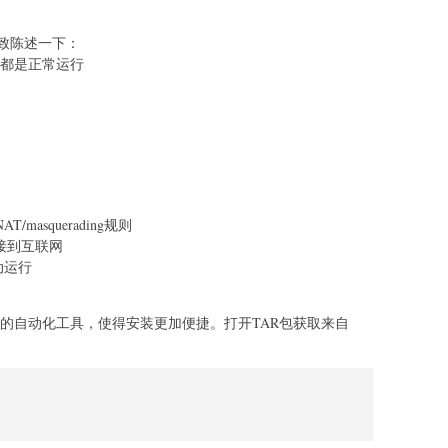
致陈述一下：
切都是正常运行
T/masquerading规则
联接到互联网
动运行
标准的自动化工具，使得安装更加便捷。打开TAR包获取来自