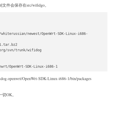
文件会保存在src/wifidgo。
/whiterussian/newest/OpenWrt-SDK-Linux-i686-
.tar.bz2

rg/svn/trunk/wifidog

rt/OpenWrt-SDK-Linux-i686-1/bin/packages
作，一切OK。