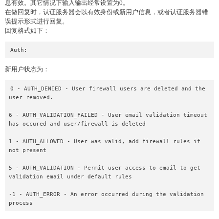
息有效。其它情况下输入输出经常设置为0。
在做回复时，认证服务器会以有效身份或新用户信息，或者认证服务器错
误提示形式进行回复。
回复格式如下：
新用户状态为：
0 - AUTH_DENIED - User firewall users are deleted and the 
user removed.

6 - AUTH_VALIDATION_FAILED - User email validation timeout 
has occured and user/firewall is deleted

1 - AUTH_ALLOWED - User was valid, add firewall rules if 
not present

5 - AUTH_VALIDATION - Permit user access to email to get 
validation email under default rules

-1 - AUTH_ERROR - An error occurred during the validation 