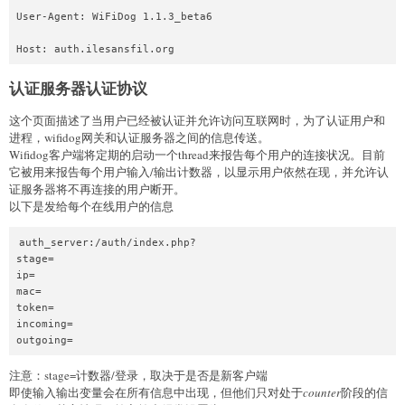
User-Agent: WiFiDog 1.1.3_beta6

认证服务器认证协议
这个页面描述了当用户已经被认证并允许访问互联网时，为了认证用户和
进程，wifidog网关和认证服务器之间的信息传送。
Wifidog客户端将定期的启动一个thread来报告每个用户的连接状况。目前
它被用来报告每个用户输入/输出计数器，以显示用户依然在现，并允许认
证服务器将不再连接的用户断开。
以下是发给每个在线用户的信息
auth_server:/auth/index.php?

stage=

ip=

mac=

token=

incoming=

注意：stage=计数器/登录，取决于是否是新客户端
即使输入输出变量会在所有信息中出现，但他们只对处于
counter
阶段的信