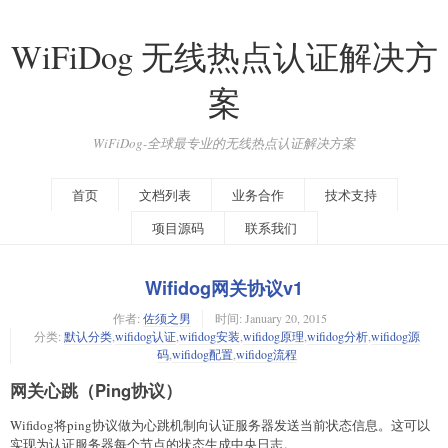
WiFiDog 无线热点认证解决方
案
WiFiDog-全球最专业的无线热点认证解决方案
首页
文档列表
业务合作
技术支持
项目源码
联系我们
Wifidog网关协议v1
作者:
佐须之男
时间:
January 20, 2015
分类:
默认分类
,
wifidog认证
,
wifidog安装
,
wifidog原理
,
wifidog分析
,
wifidog源
码
,
wifidog配置
,
wifidog流程
网关心跳（Ping协议）
Wifidog将ping协议做为心跳机制向认证服务器发送当前状态信息。这可以
实现为认证服务器每个节点的状态生成中央日志。