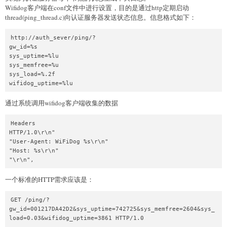
Wifidog客户端在conf文件中进行设置，目的是通过http定期启动
thread(ping_thread.c)向认证服务器发送状态信息。信息格式如下：
http://auth_sever/ping/?

gw_id=%s    

sys_uptime=%lu    

sys_memfree=%u    

sys_load=%.2f    

通过系统调用wifidog客户端收集的数据
Headers

HTTP/1.0\r\n" 

"User-Agent: WiFiDog %s\r\n" 

"Host: %s\r\n" 

一个标准的HTTP需求应该是：
GET /ping/?
gw_id=001217DA42D2&sys_uptime=742725&sys_memfree=2604&sys_
load=0.03&wifidog_uptime=3861 HTTP/1.0
